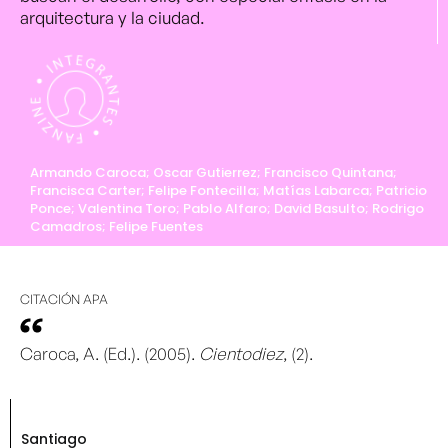
arquitectura y la ciudad.
Armando Caroca; Oscar Gutierrez; Francisco Quintana;
Francisca Carter; Felipe Fontecilla; Matías Labarca; Patricio
Ponce; Valentina Toro; Pablo Alfaro; David Basulto; Rodrigo
Camadros; Felipe Fuentes
CITACIÓN APA
Caroca, A. (Ed.). (2005).
Cientodiez
, (2).
Santiago