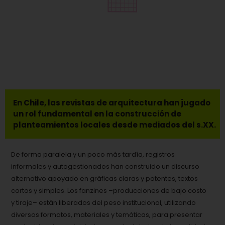
En Chile, las revistas de arquitectura han jugado
un rol fundamental en la construcción de
planteamientos locales desde mediados del s.XX.
De forma paralela y un poco más tardía, registros
informales y autogestionados han construido un discurso
alternativo apoyado en gráficas claras y potentes, textos
cortos y simples. Los fanzines –producciones de bajo costo
y tiraje– están liberados del peso institucional, utilizando
diversos formatos, materiales y temáticas, para presentar