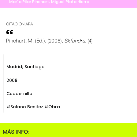
María Pilar Pinchart; Miguel Plata Hierro
CITACIÓN APA
Pinchart, M. (Ed.). (2008).
Skfandra
, (4)
Madrid; Santiago
2008
Cuadernillo
#Solano Benitez #Obra
MÁS INFO: