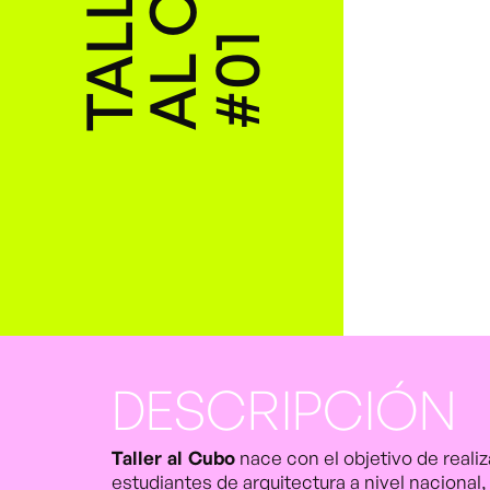
T
A
L
L
E
R
A
L
C
U
B
#
0
1
DESCRIPCIÓN
Taller al Cubo
nace con el objetivo de reali
estudiantes de arquitectura a nivel nacional,