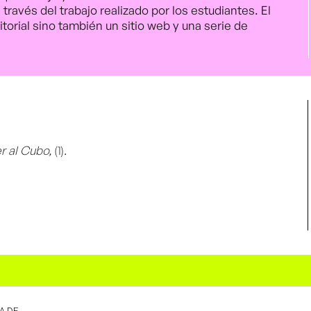
través del trabajo realizado por los estudiantes. El
orial sino también un sitio web y una serie de
er al Cubo,
(1).
CA DE