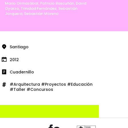
Mario Ormazábal, Patricio Bascuñán, David
Oyarzo, Trinidad Fernández, Sebastián
Jorquera, Sebastián Moreno
Santiago
2012
Cuadernillo
#Arquitectura #Proyectos #Educación
#Taller #Concursos