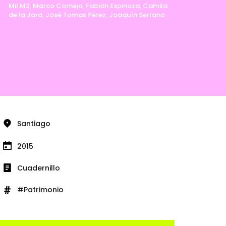
Mil M2, Marco Cornejo, Fabián Espinoza, Camila
de la Jara, José Tomas Pérez, Joaquín Serrano
Santiago
2015
Cuadernillo
#Patrimonio