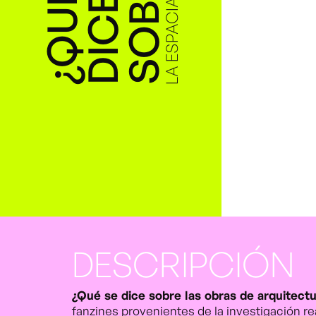
¿
Q
U
É
S
E
D
I
C
S
O
B
R
E
LA ESPACIALIDAD
E
DESCRIPCIÓN
¿Qué se dice sobre las obras de arquitect
fanzines provenientes de la investigación re