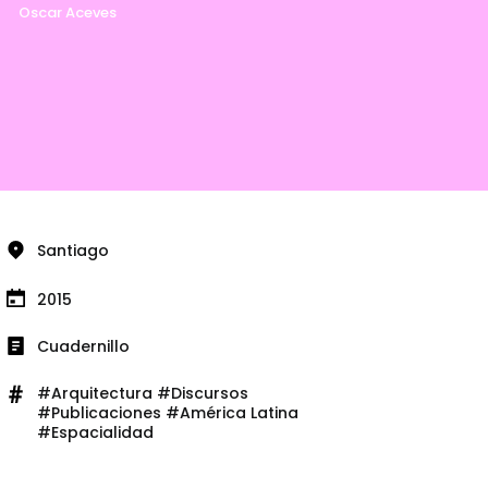
Oscar Aceves
Santiago
2015
Cuadernillo
#Arquitectura #Discursos
#Publicaciones #América Latina
#Espacialidad