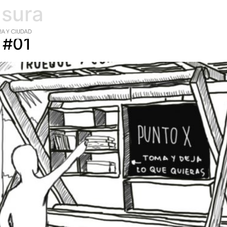
sura
 #01