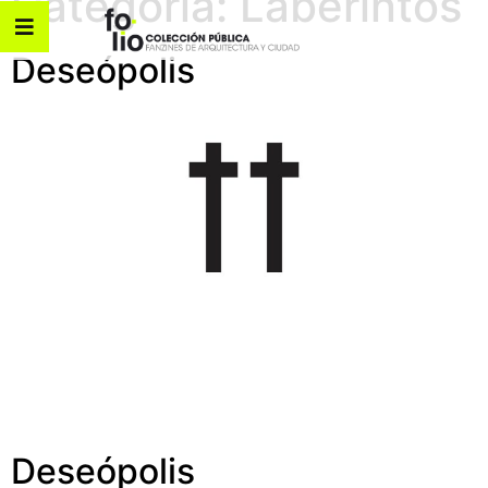
Categoría:
Laberintos
Deseópolis
Deseópolis