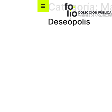
Categoría:
M
Deseópolis