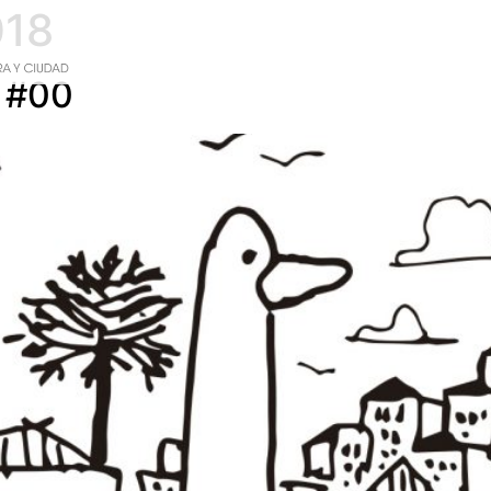
018
 #00